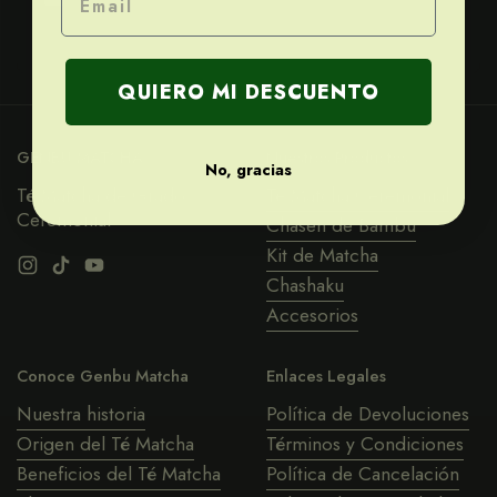
QUIERO MI DESCUENTO
GENBU MATCHA
Nuestros Productos
No, gracias
Té Matcha de Grado
Té Matcha Ceremonial
Ceremonial
Chasen de Bambú
Kit de Matcha
Instagram
TikTok
YouTube
Chashaku
Accesorios
Conoce Genbu Matcha
Enlaces Legales
Nuestra historia
Política de Devoluciones
Origen del Té Matcha
Términos y Condiciones
Beneficios del Té Matcha
Política de Cancelación