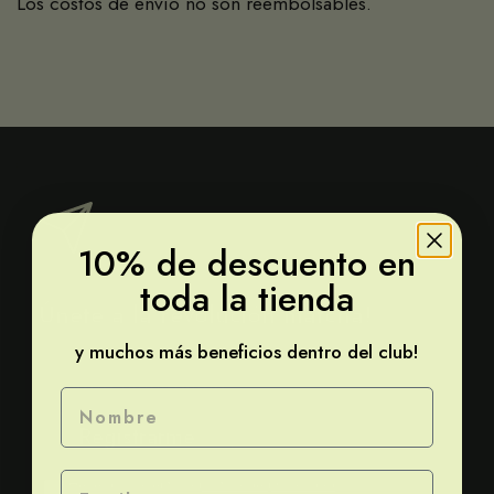
Los costos de envío no son reembolsables.
10% de descuento en
toda la tienda
Únete a la revolución matcha!
y muchos más beneficios dentro del club!
Nombre
Registrarme
Email
He leído y acepto la
política de privacidad